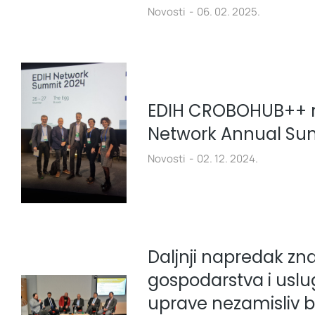
Novosti
06. 02. 2025.
EDIH CROBOHUB++ n
Network Annual Su
Novosti
02. 12. 2024.
Daljnji napredak zna
gospodarstva i uslu
uprave nezamisliv 