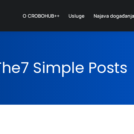
O CROBOHUB++
Usluge
Najava događanj
The7 Simple Posts