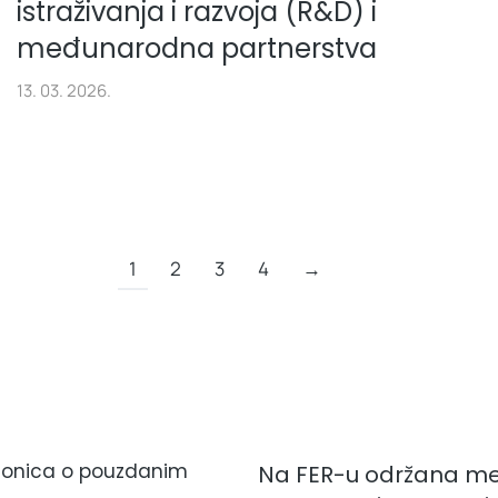
istraživanja i razvoja (R&D) i
međunarodna partnerstva
13. 03. 2026.
1
2
3
4
→
ionica o pouzdanim
Na FER-u održana m