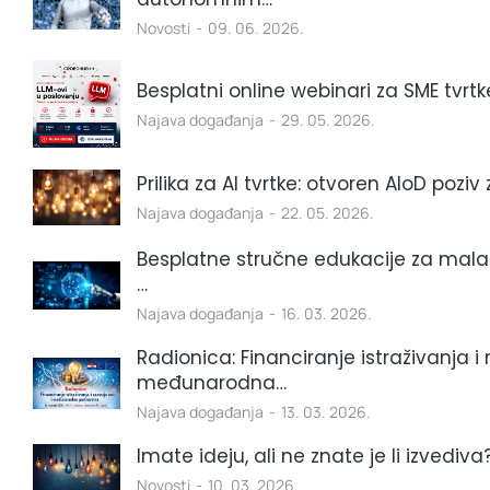
Novosti
09. 06. 2026.
Besplatni online webinari za SME tvrtk
Najava događanja
29. 05. 2026.
Prilika za AI tvrtke: otvoren AIoD poziv
Najava događanja
22. 05. 2026.
Besplatne stručne edukacije za mala
…
Najava događanja
16. 03. 2026.
Radionica: Financiranje istraživanja i 
međunarodna…
Najava događanja
13. 03. 2026.
Imate ideju, ali ne znate je li izvediva
Novosti
10. 03. 2026.