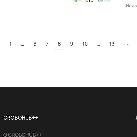
Novo
←
1
…
6
7
8
9
10
…
13
→
CROBOHUB++
O CROBOHUB++