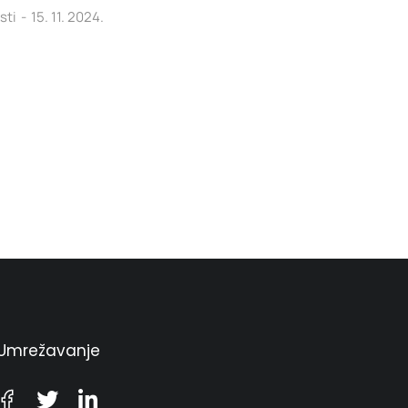
sti
15. 11. 2024.
Umrežavanje