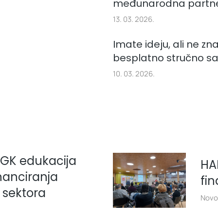
međunarodna partne
13. 03. 2026.
Imate ideju, ali ne znat
besplatno stručno s
10. 03. 2026.
HGK edukacija
HA
anciranja
fin
g sektora
Novo