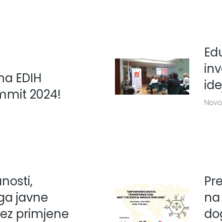
Edu
inv
a EDIH
ide
mmit 2024!
Novo
nosti,
Pr
ga javne
na
bez primjene
do