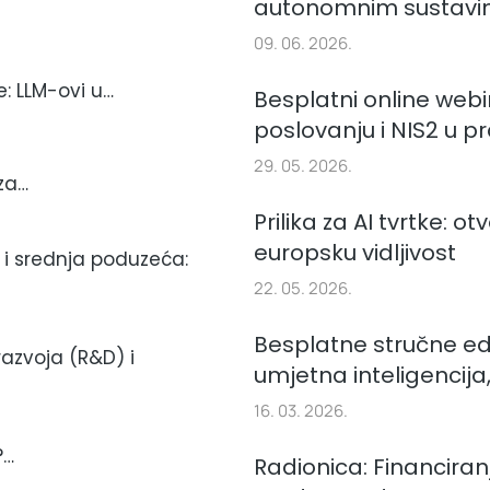
autonomnim sustavima
09. 06. 2026.
e: LLM-ovi u…
Besplatni online webi
poslovanju i NIS2 u pr
29. 05. 2026.
 za…
Prilika za AI tvrtke: o
europsku vidljivost
 i srednja poduzeća:
22. 05. 2026.
Besplatne stručne ed
razvoja (R&D) i
umjetna inteligencija,
16. 03. 2026.
?…
Radionica: Financiranj