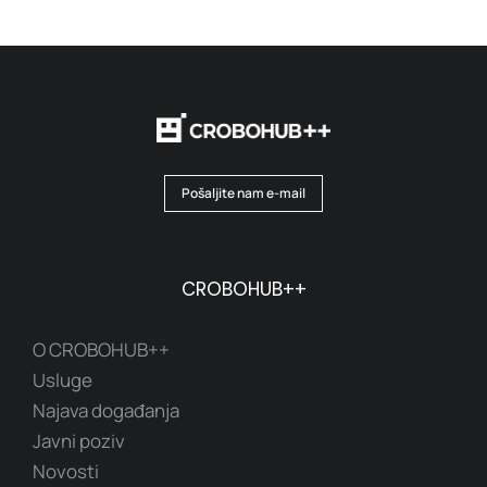
Pošaljite nam e-mail
CROBOHUB++
O CROBOHUB++
Usluge
Najava događanja
Javni poziv
Novosti