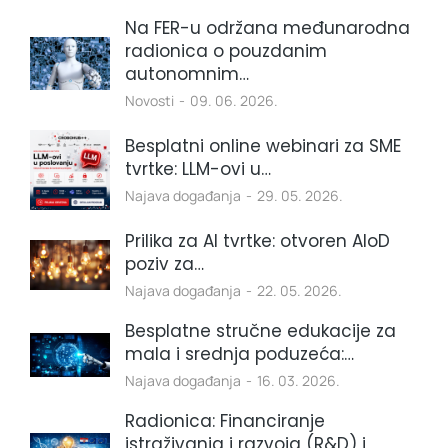
Na FER-u održana međunarodna
radionica o pouzdanim
autonomnim…
Novosti
09. 06. 2026.
Besplatni online webinari za SME
tvrtke: LLM-ovi u…
Najava događanja
29. 05. 2026.
Prilika za AI tvrtke: otvoren AIoD
poziv za…
Najava događanja
22. 05. 2026.
Besplatne stručne edukacije za
mala i srednja poduzeća:…
Najava događanja
16. 03. 2026.
Radionica: Financiranje
istraživanja i razvoja (R&D) i