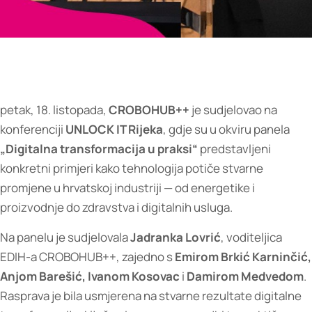
petak, 18. listopada,
CROBOHUB++
je sudjelovao na
konferenciji
UNLOCK IT Rijeka
, gdje su u okviru panela
„Digitalna transformacija u praksi“
predstavljeni
konkretni primjeri kako tehnologija potiče stvarne
promjene u hrvatskoj industriji — od energetike i
proizvodnje do zdravstva i digitalnih usluga.
Na panelu je sudjelovala
Jadranka Lovrić
, voditeljica
EDIH-a CROBOHUB++, zajedno s
Emirom Brkić Karninčić,
Anjom Barešić, Ivanom Kosovac
i
Damirom Medvedom
.
Rasprava je bila usmjerena na stvarne rezultate digitalne