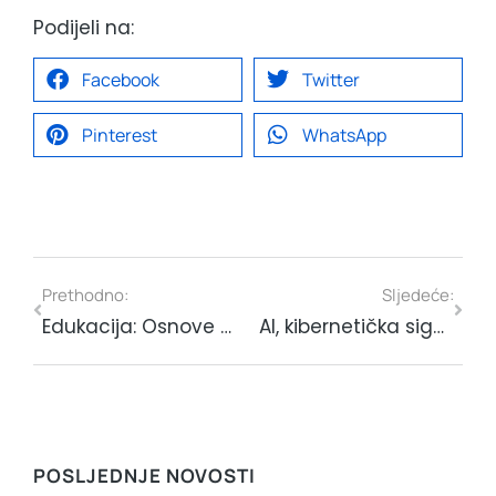
Podijeli na:
Facebook
Twitter
Pinterest
WhatsApp
Prethodno:
Sljedeće:
Edukacija: Osnove radiofrekvencijskog (RF) inženjerstva
AI, kibernetička sigurnost i HPC u praksi: kako hrvatske tvrtke mogu postati dio digitalne transformacije
POSLJEDNJE NOVOSTI