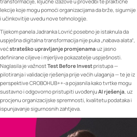
transformacije, ključne izazove u provedbi te praktične
lekcije koje mogu pomoći organizacijama da brže, sigurnije
i učinkovitije uvedu nove tehnologije.
Tijekom panela Jadranka Lovrić posebno je istaknula da
uspješna digitalna transformacija nije puka „nabava alata“,
već
strateško upravljanje promjenama
uz jasno
definirane ciljeve i mjerljive pokazatelje uspješnosti.
Naglasila je važnost
Test Before Invest
pristupa —
pilotiranja i validacije rješenja prije većih ulaganja — te je iz
perspektive CROBOHUB++-a pojasnila kako tvrtke mogu
sustavno i odgovorno pristupiti uvođenju
AI rješenja
, uz
procjenu organizacijske spremnosti, kvalitetu podataka i
ispunjavanje sigurnosnih zahtjeva.