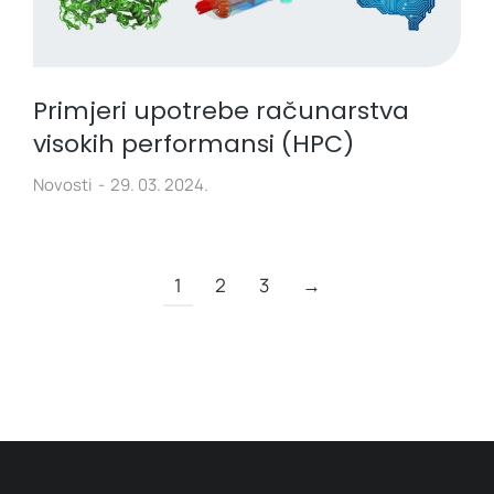
Primjeri upotrebe računarstva
visokih performansi (HPC)
Novosti
29. 03. 2024.
1
2
3
→