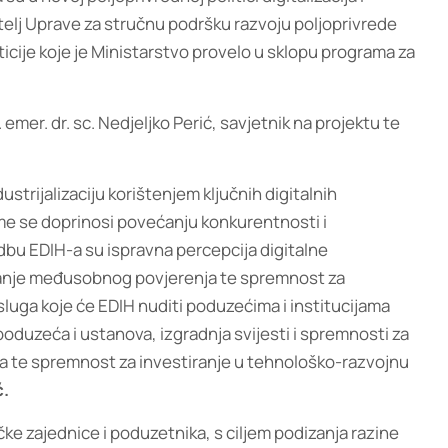
natelj Uprave za stručnu podršku razvoju poljoprivrede
ticije koje je Ministarstvo provelo u sklopu programa za
mer. dr. sc. Nedjeljko Perić, savjetnik na projektu te
rijalizaciju korištenjem ključnih digitalnih
ime se doprinosi povećanju konkurentnosti i
bu EDIH-a su ispravna percepcija digitalne
ačanje međusobnog povjerenja te spremnost za
usluga koje će EDIH nuditi poduzećima i institucijama
oduzeća i ustanova, izgradnja svijesti i spremnosti za
ma te spremnost za investiranje u tehnološko-razvojnu
ć
.
ke zajednice i poduzetnika, s ciljem podizanja razine