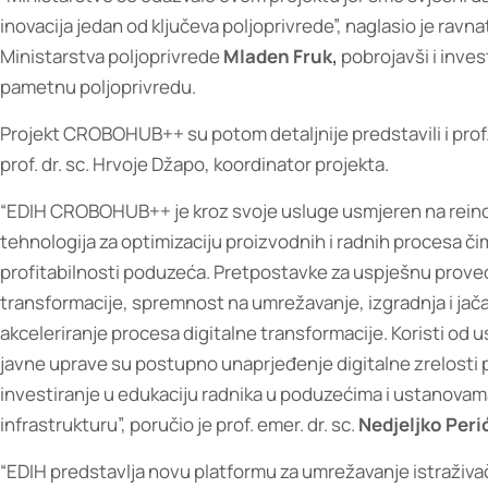
inovacija jedan od ključeva poljoprivrede”, naglasio je rav
Ministarstva poljoprivrede
Mladen Fruk
,
pobrojavši i inves
pametnu poljoprivredu.
Projekt CROBOHUB++ su potom detaljnije predstavili i prof. e
prof. dr. sc. Hrvoje Džapo, koordinator projekta.
“EDIH CROBOHUB++ je kroz svoje usluge usmjeren na reindust
tehnologija za optimizaciju proizvodnih i radnih procesa č
profitabilnosti poduzeća. Pretpostavke za uspješnu proved
transformacije, spremnost na umrežavanje, izgradnja i j
akceleriranje procesa digitalne transformacije. Koristi od 
javne uprave su postupno unaprjeđenje digitalne zrelosti p
investiranje u edukaciju radnika u poduzećima i ustanova
infrastrukturu”, poručio je prof. emer. dr. sc.
Nedjeljko Peri
“EDIH predstavlja novu platformu za umrežavanje istraživač