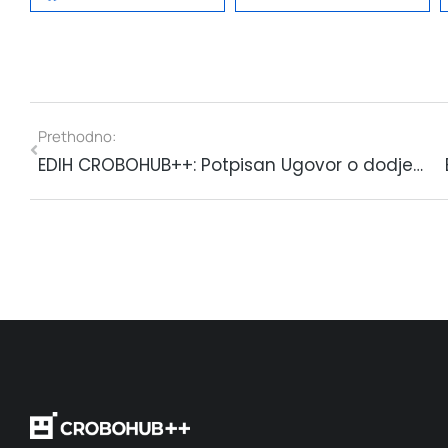
Prethodno:
EDIH CROBOHUB++: Potpisan Ugovor o dodjeli bespovratnih sredstava