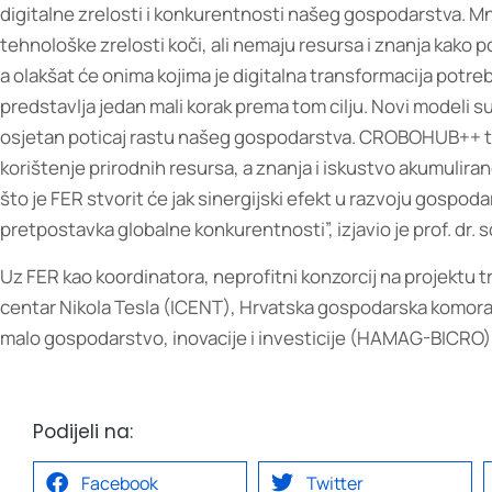
digitalne zrelosti i konkurentnosti našeg gospodarstva. Mn
tehnološke zrelosti koči, ali nemaju resursa i znanja kako p
a olakšat će onima kojima je digitalna transformacija potreb
predstavlja jedan mali korak prema tom cilju. Novi modeli s
osjetan poticaj rastu našeg gospodarstva. CROBOHUB++ tema
korištenje prirodnih resursa, a znanja i iskustvo akumulira
što je FER stvorit će jak sinergijski efekt u razvoju gospo
pretpostavka globalne konkurentnosti”, izjavio je prof. dr. s
Uz FER kao koordinatora, neprofitni konzorcij na projektu tr
centar Nikola Tesla (ICENT), Hrvatska gospodarska komora 
malo gospodarstvo, inovacije i investicije (HAMAG-BICRO), 
Podijeli na:
Facebook
Twitter