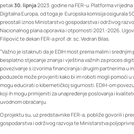
petak
30. lipnja
2023. godine na FER-u. Platforma vrijedna
Digitalna Europa, od toga je Europska komisija osigurala 5
preostali iznos Ministarstvo gospodarstva i održivog raz
Nacionalnog plana oporavka i otpornosti 2021.-2026. Ugovo
Filipović te dekan FER-a prof. dr. sc. Vedran Bilas.
”Važno je istaknuti da je EDIH most prema malim i srednjim
besplatno stjecanje znanja i vještina važnih za proces digit
povezivanje s izvorima financiranja i drugim partnerima u i
poduzeće može provjeriti kako bi im roboti mogli pomoći u v
mogu educirati o kibernetičkoj sigurnosti. EDIH-om povezuje
koji ih mogu primijeniti za unapređenje poslovanja i kvalit
uvodnom obraćanju.
O projektu su, uz predstavnike FER-a, pobliže govorili i pr
gospodarstva i održivog razvoja te Ministarstva poljoprivr