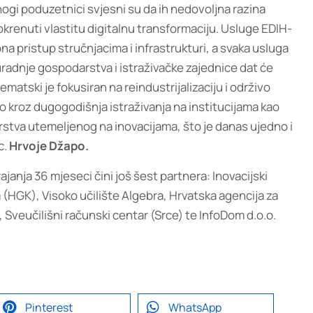
ogi poduzetnici svjesni su da ih nedovoljna razina
okrenuti vlastitu digitalnu transformaciju. Usluge EDIH-
na pristup stručnjacima i infrastrukturi, a svaka usluga
uradnje gospodarstva i istraživačke zajednice dat će
tski je fokusiran na reindustrijalizaciju i održivo
no kroz dugogodišnja istraživanja na institucijama kao
darstva utemeljenog na inovacijama, što je danas ujedno i
c.
Hrvoje Džapo
.
ajanja 36 mjeseci čini još šest partnera: Inovacijski
(HGK), Visoko učilište Algebra, Hrvatska agencija za
Sveučilišni računski centar (Srce) te InfoDom d.o.o.
Pinterest
WhatsApp