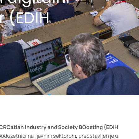
r (EDIH
CROatian Industry and Society BOosting (EDIH
 poduzetnicima i javnim sektorom, predstavljen je u