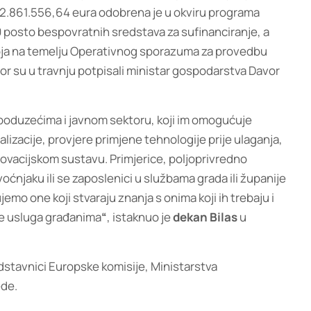
 2.861.556,64 eura odobrena je u okviru programa
0 posto bespovratnih sredstava za sufinanciranje, a
voja na temelju Operativnog sporazuma za provedbu
r su u travnju potpisali ministar gospodarstva Davor
 poduzećima i javnom sektoru, koji im omogućuje
alizacije, provjere primjene tehnologije prije ulaganja,
novacijskom sustavu. Primjerice, poljoprivredno
oćnjaku ili se zaposlenici u službama grada ili županije
mo one koji stvaraju znanja s onima koji ih trebaju i
ete usluga građanima
“
, istaknuo je
dekan Bilas
u
edstavnici Europske komisije, Ministarstva
ede.