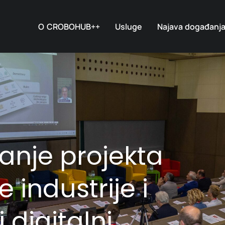
O CROBOHUB++
Usluge
Najava događanj
anje projekta
 industrije i
 digitalni