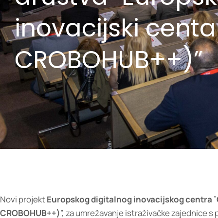
inovacijski centa
CROBOHUB++)”
Novi projekt
Europskog digitalnog inovacijskog centra
”
CROBOHUB++)
”, za umrežavanje istraživačke zajednice s