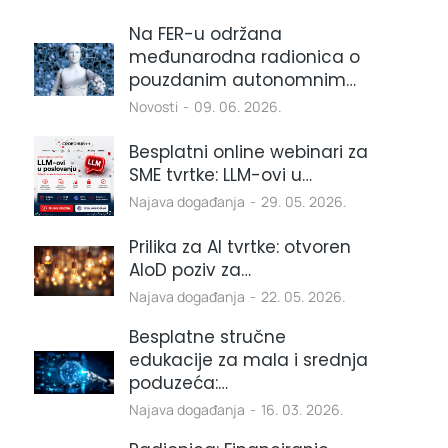
Na FER-u održana
međunarodna radionica o
pouzdanim autonomnim…
Novosti
09. 06. 2026.
Besplatni online webinari za
SME tvrtke: LLM-ovi u…
Najava događanja
29. 05. 2026.
Prilika za AI tvrtke: otvoren
AIoD poziv za…
Najava događanja
22. 05. 2026.
Besplatne stručne
edukacije za mala i srednja
poduzeća:…
Najava događanja
16. 03. 2026.