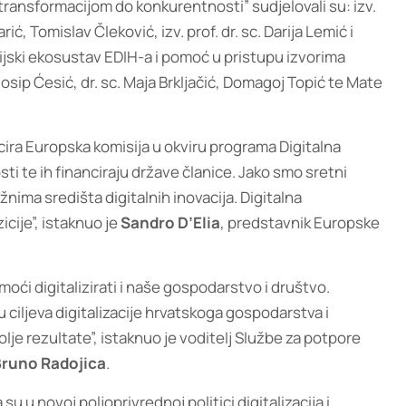
ransformacijom do konkurentnosti” sudjelovali su: izv.
rić, Tomislav Čleković, izv. prof. dr. sc. Darija Lemić i
cijski ekosustav EDIH-a i pomoć u pristupu izvorima
c. Josip Ćesić, dr. sc. Maja Brkljačić, Domagoj Topić te Mate
ancira Europska komisija u okviru programa Digitalna
sti te ih financiraju države članice. Jako smo sretni
ima središta digitalnih inovacija. Digitalna
icije”, istaknuo je
Sandro D’Elia
, predstavnik Europske
i digitalizirati i naše gospodarstvo i društvo.
ciljeva digitalizacije hrvatskoga gospodarstva i
bolje rezultate”, istaknuo je voditelj Službe za potpore
runo Radojica
.
 u novoj poljoprivrednoj politici digitalizacija i