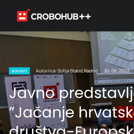
Autor/ica: Sofija Stanić Radnić
30. 06. 2023.
NOVOSTI
Javno predstavlj
”Jačanje hrvatske
društva-Europski