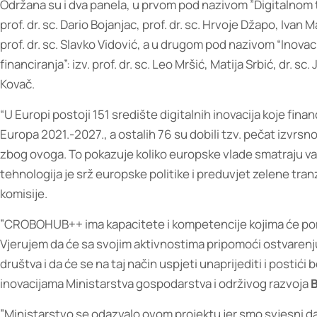
Održana su i dva panela, u prvom pod nazivom ”Digitalnom t
prof. dr. sc. Dario Bojanjac, prof. dr. sc. Hrvoje Džapo, Ivan Ma
prof. dr. sc. Slavko Vidović, a u drugom pod nazivom “Inova
financiranja”: izv. prof. dr. sc. Leo Mršić, Matija Srbić, dr. s
Kovač.
“U Europi postoji 151 središte digitalnih inovacija koje fin
Europa 2021.-2027., a ostalih 76 su dobili tzv. pečat izvrsno
zbog ovoga. To pokazuje koliko europske vlade smatraju važn
tehnologija je srž europske politike i preduvjet zelene tranz
komisije.
”CROBOHUB++ ima kapacitete i kompetencije kojima će pomoć
Vjerujem da će sa svojim aktivnostima pripomoći ostvarenju 
društva i da će se na taj način uspjeti unaprijediti i postići 
inovacijama Ministarstva gospodarstva i održivog razvoja
B
”Ministarstvo se odazvalo ovom projektu jer smo svjesni da su