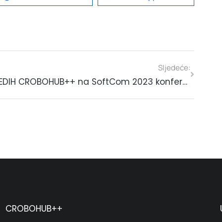
Sljedeće:
EDIH CROBOHUB++ na SoftCom 2023 konferenciji – saznajte kako iskoristiti besplatne usluge za unaprjeđenje poslovanja
CROBOHUB++