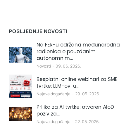
POSLJEDNJE NOVOSTI
Na FER-u održana međunarodna
radionica o pouzdanim
autonomnim…
Novosti
09. 06. 2026.
Besplatni online webinari za SME
tvrtke: LLM-ovi u…
Najava događanja
29. 05. 2026.
Prilika za AI tvrtke: otvoren AIoD
poziv za…
Najava događanja
22. 05. 2026.