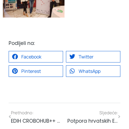
Podijeli na:
Facebook
Twitter
Pinterest
WhatsApp
Prethodno:
Sljedeće:
EDIH CROBOHUB++ na SoftCom 2023 konferenciji – saznajte kako iskoristiti besplatne usluge za unaprjeđenje poslovanja
Potpora hrvatskih EDIH-a Ukrajinskim kandidatima