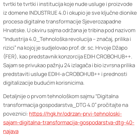
tvrtki te tvrtki i institucija koje nude usluge i proizvode
iz domene INDUSTRIJE 4.0 i okupio je sve ključne dionike
procesa digitalne transformacije Sjeverozapadne
Hrvatske. U okviru sajma održana je tribina pod nazivom
“Industrija 4.0_Tehnološka revolucija – značaj, prilika i
rizici” na kojoj je sudjelovao prof. dr. sc. Hrvoje Džapo
(FER), kao predstavnik konzorcija EDIH CROBOHUB++.
Sajam se privukao pažnju 24 izlagača i bio izvrsna prilika
predstaviti usluge EDIH-a CROBOHUB++ i prednosti
digitalizacije budućim korisnicima.
Detaljnije o prvom tehnološkom sajmu “Digitalna
transformacija gospodarstva_DTG 4.0” pročitajte na
poveznici:
https://hgk.hr/odrzan-prvi-tehnoloski-
sajam-digitalna-transformacija-gospodarstva-dtg-40-
najava