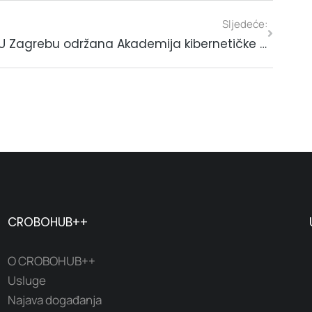
Sljedeće:
U Zagrebu održana Akademija kibernetičke sigurnosti HGK
CROBOHUB++
O CROBOHUB++
Usluge
Najava događanja