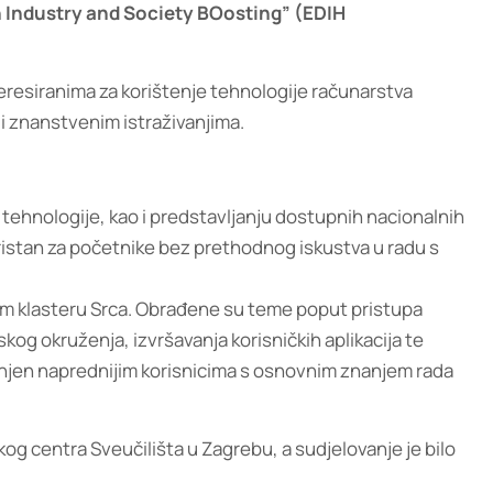
n Industry and Society BOosting” (EDIH
teresiranima za korištenje tehnologije računarstva
i znanstvenim istraživanjima.
tehnologije, kao i predstavljanju dostupnih nacionalnih
ristan za početnike bez prethodnog iskustva u radu s
m klasteru Srca. Obrađene su teme poput pristupa
og okruženja, izvršavanja korisničkih aplikacija te
njen naprednijim korisnicima s osnovnim znanjem rada
og centra Sveučilišta u Zagrebu, a sudjelovanje je bilo