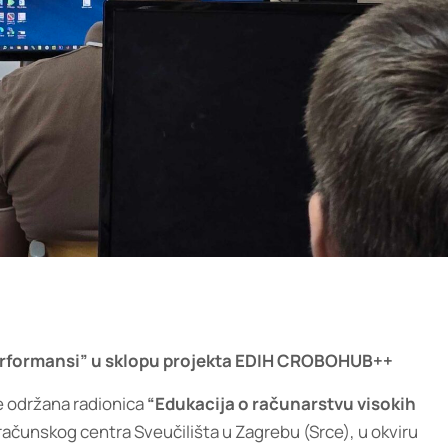
performansi” u sklopu projekta EDIH CROBOHUB++
je održana radionica
“Edukacija o računarstvu visokih
g računskog centra Sveučilišta u Zagrebu (Srce), u okviru