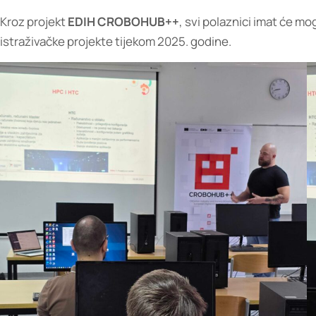
Kroz projekt
EDIH CROBOHUB++
, svi polaznici imat će m
istraživačke projekte tijekom 2025. godine.