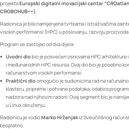
projekta
Europski digitalni inovacijski centar “CROatia
CROBOHUB++)
.
Radionica je bila namijenjena tvrtkama i istraživačima zain
visokih performansi (HPC) u poslovanju, razvoju proizvoda 
Program se sastojao od dva dijela:
Uvodni dio
bio je posvećen osnovama HPC arhitekture i 
i međunarodnih HPC resursa. Ovaj dio bio je posebno ko
računarstvom visokih performansi.
Praktični dio
omogućio je sudionicima rad na računalno
klasteru, pripreme i pohrane podataka, odabira programsk
nadzora nad njihovim radom. Ovaj segment bio je namije
u Linux okruženju.
Radionicu je vodio
Marko Hrženjak
iz Sveučilišnog računsk
besplatno.