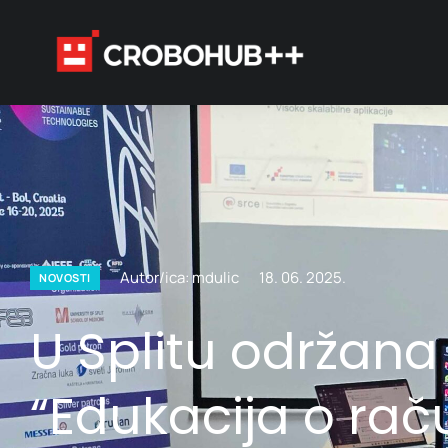
Autor/ica: mdulic
18. 06. 2025.
NOVOSTI
U Splitu održana
“Edukacija o rač