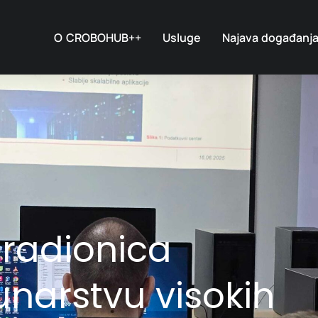
O CROBOHUB++
Usluge
Najava događanj
 radionica
unarstvu visokih