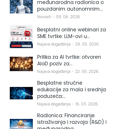
međunarodna radionica o
pouzdanim autonomnim…
Novosti
09. 06. 2026.
Besplatni online webinari za
SME tvrtke: LLM-ovi u…
Najava događanja
29. 05. 2026.
Prilika za AI tvrtke: otvoren
AIoD poziv za…
Najava događanja
22. 05. 2026.
Besplatne stručne
edukacije za mala i srednja
poduzeća:…
Najava događanja
16. 03. 2026.
Radionica: Financiranje
istraživanja i razvoja (R&D) i
međunarodna…