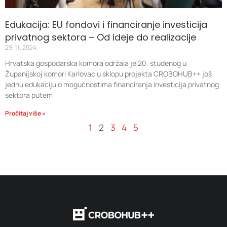
Edukacija: EU fondovi i financiranje investicija
privatnog sektora – Od ideje do realizacije
29. 11. 2024.
Hrvatska gospodarska komora održala je 20. studenog u
Županijskoj komori Karlovac u sklopu projekta CROBOHUB++ još
jednu edukaciju o mogućnostima financiranja investicija privatnog
sektora putem
Pročitaj više »
1
2
3
4
5