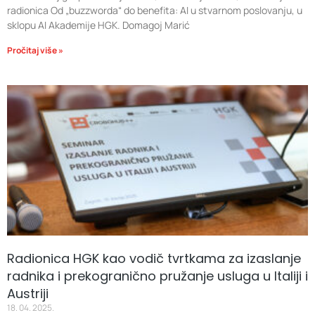
radionica Od „buzzworda“ do benefita: AI u stvarnom poslovanju, u
sklopu AI Akademije HGK. Domagoj Marić
Pročitaj više »
Radionica HGK kao vodič tvrtkama za izaslanje
radnika i prekogranično pružanje usluga u Italiji i
Austriji
18. 04. 2025.