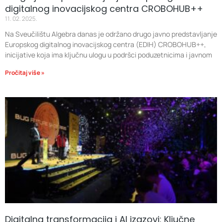
digitalnog inovacijskog centra CROBOHUB++
11. 02. 2025.
Na Sveučilištu Algebra danas je održano drugo javno predstavljanje
Europskog digitalnog inovacijskog centra (EDIH) CROBOHUB++,
inicijative koja ima ključnu ulogu u podršci poduzetnicima i javnom
Pročitaj više »
Digitalna transformacija i AI izazovi: Ključne