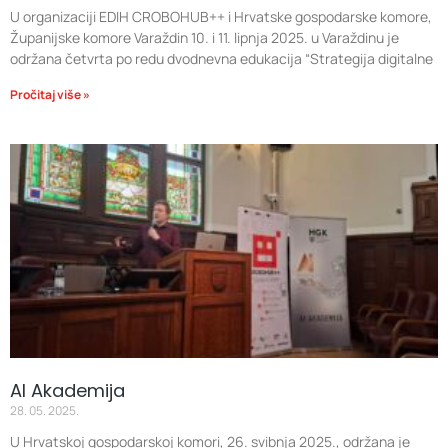
U organizaciji EDIH CROBOHUB++ i Hrvatske gospodarske komore,
Županijske komore Varaždin 10. i 11. lipnja 2025. u Varaždinu je
održana četvrta po redu dvodnevna edukacija “Strategija digitalne
Pročitaj više »
AI Akademija
28. 05. 2025.
U Hrvatskoj gospodarskoj komori, 26. svibnja 2025., održana je