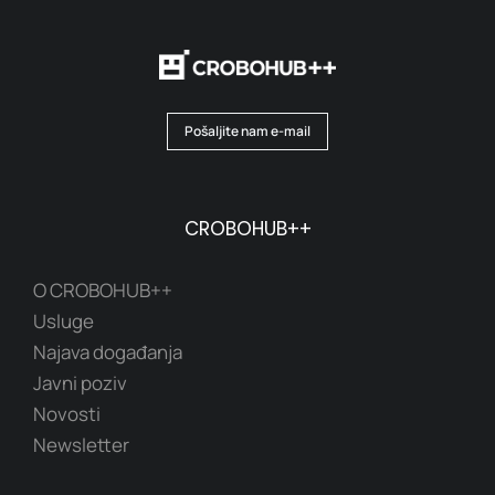
Pošaljite nam e-mail
CROBOHUB++
O CROBOHUB++
Usluge
Najava događanja
Javni poziv
Novosti
Newsletter