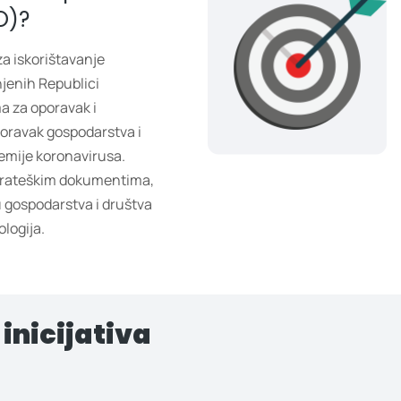
O)?
a iskorištavanje
jenih Republici
a za oporavak i
poravak gospodarstva i
emije koronavirusa.
strateškim dokumentima,
 gospodarstva i društva
logija.
inicijativa