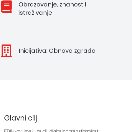
Obrazovanje, znanost i
istraživanje
Inicijativa: Obnova zgrada
Glavni cilj
EDIH-ovi imaju za cilj digitalno transformirati