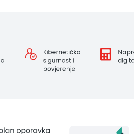
Kibernetička
Napr
ja
sigurnost i
digit
povjerenje
 plan oporavka