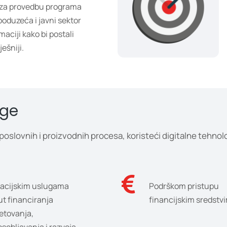
 za provedbu programa
 poduzeća i javni sektor
maciji kako bi postali
ješniji.
uge
slovnih i proizvodnih procesa, koristeći digitalne tehnolog
vacijskim uslugama
Podrškom pristupu
t financiranja
financijskim sredstv
etovanja,