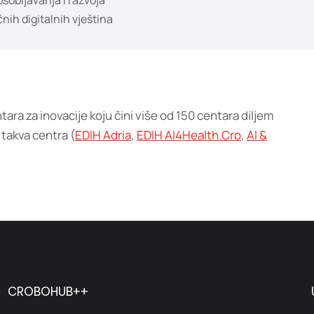
sobljavanja i razvoja
čnih digitalnih vještina
tara za inovacije koju čini više od 150 centara diljem
takva centra (
EDIH Adria
,
EDIH AI4Health.Cro
,
AI &
CROBOHUB++