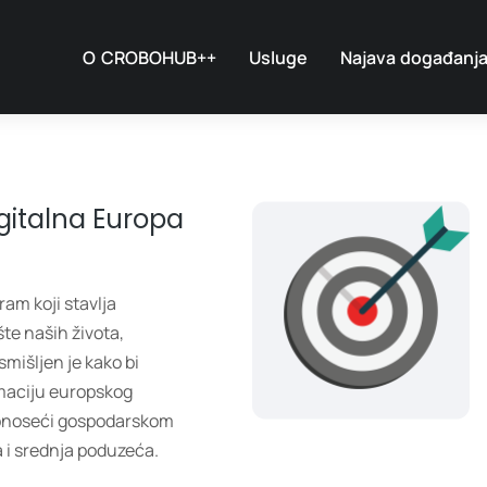
O CROBOHUB++
Usluge
Najava događanj
gitalna Europa
ram koji stavlja
šte naših života,
smišljen je kako bi
rmaciju europskog
donoseći gospodarskom
 i srednja poduzeća.