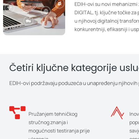
EDIH-ovi su novi mehanizmi
DIGITAL, tj. ključne točke za
u njihovoj digitalnoj transfor
konkurentniji, efikasniji i usp
Četiri ključne kategorije usl
EDIH-ovi podržavaju poduzeća u unapređenju njihovih po
Pružanjem tehničkog
Ino
stručnog znanja i
popu
mogućnosti testiranja prije
savj