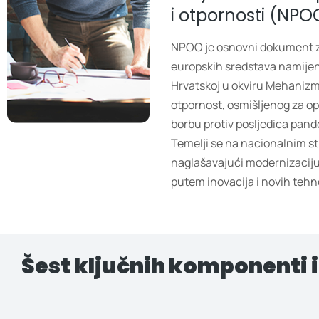
i otpornosti (NPO
NPOO je osnovni dokument z
europskih sredstava namijen
Hrvatskoj u okviru Mehanizm
otpornost, osmišljenog za o
borbu protiv posljedica pand
Temelji se na nacionalnim 
naglašavajući modernizaciju
putem inovacija i novih tehno
Šest ključnih komponenti i 