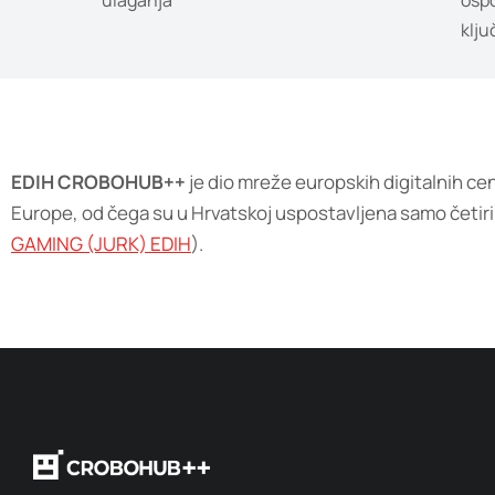
ulaganja
ospo
klju
EDIH CROBOHUB++
je dio mreže europskih digitalnih cen
Europe, od čega su u Hrvatskoj uspostavljena samo četiri 
GAMING (JURK) EDIH
).