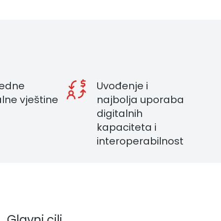
edne
Uvođenje i
alne vještine
najbolja uporaba
digitalnih
kapaciteta i
interoperabilnost
Glavni cilj