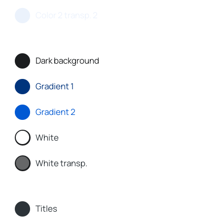
Color 2 transp. 2
Dark background
Gradient 1
Gradient 2
White
White transp.
Titles