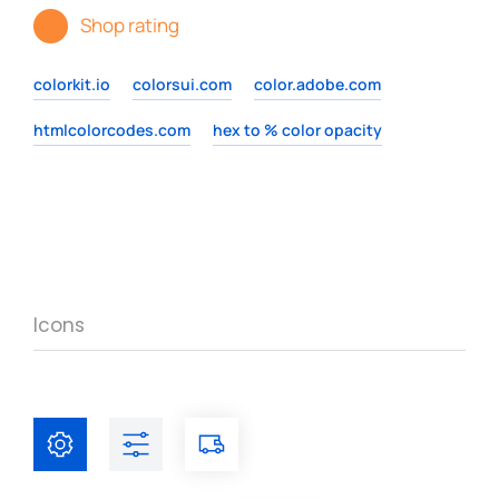
Shop rating
colorkit.io
colorsui.com
color.adobe.com
htmlcolorcodes.com
hex to % color opacity
Icons