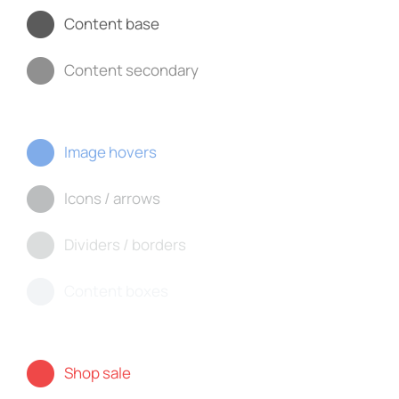
Content base
Content secondary
Image hovers
Icons / arrows
Dividers / borders
Content boxes
Shop sale