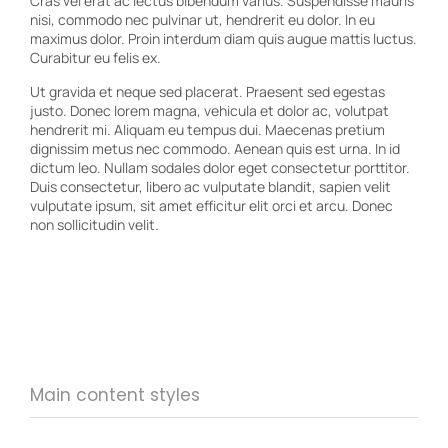
Cras vel erat ac lectus bibendum varius. Suspendisse mauris
nisi, commodo nec pulvinar ut, hendrerit eu dolor. In eu
maximus dolor. Proin interdum diam quis augue mattis luctus.
Curabitur eu felis ex.
Ut gravida et neque sed placerat. Praesent sed egestas
justo. Donec lorem magna, vehicula et dolor ac, volutpat
hendrerit mi. Aliquam eu tempus dui. Maecenas pretium
dignissim metus nec commodo. Aenean quis est urna. In id
dictum leo. Nullam sodales dolor eget consectetur porttitor.
Duis consectetur, libero ac vulputate blandit, sapien velit
vulputate ipsum, sit amet efficitur elit orci et arcu. Donec
non sollicitudin velit.
Main content styles